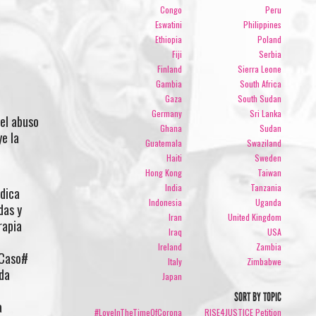
Congo
Peru
Eswatini
Philippines
Ethiopia
Poland
Fiji
Serbia
Finland
Sierra Leone
Gambia
South Africa
Gaza
South Sudan
Germany
Sri Lanka
el abuso
Ghana
Sudan
ye la
Guatemala
Swaziland
Haiti
Sweden
Hong Kong
Taiwan
India
Tanzania
édica
Indonesia
Uganda
das y
Iran
United Kingdom
rapia
Iraq
USA
Ireland
Zambia
(Caso#
Italy
Zimbabwe
nda
Japan
SORT BY TOPIC
a
#LoveInTheTimeOfCorona
RISE4JUSTICE Petition