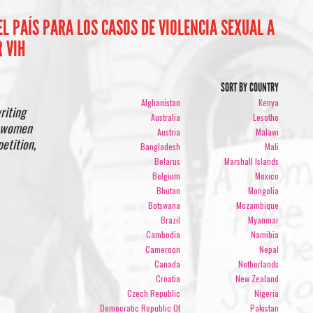
EL PAÍS PARA LOS CASOS DE VIOLENCIA SEXUAL A
 VIH
SORT BY COUNTRY
Afghanistan
Kenya
riting
Australia
Lesotho
w women
Austria
Malawi
etition,
Bangladesh
Mali
Belarus
Marshall Islands
Belgium
Mexico
Bhutan
Mongolia
Botswana
Mozambique
Brazil
Myanmar
Cambodia
Namibia
Cameroon
Nepal
Canada
Netherlands
Croatia
New Zealand
Czech Republic
Nigeria
Democratic Republic Of
Pakistan