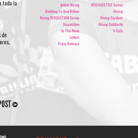
n toda la
Artists Rising
RISE4JUSTICE Series
Building To One Billion
Rising
Rising REVOLUTION Series
Rising Gardens
Dispatches
Rising Solidarity
In The News
V-Girls
s de
Letters
eres,
Press Release
POST
ISING