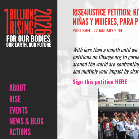
RISE4JUSTICE PETITION: 
NIÑAS Y MUJERES, PARA P
PUBLISHED: 22 JANUARY 2014
With less than a month until we 
petitions on Change.org to garn
around the world are confronting
and multiply your impact by sha
Sign this petition HERE
ABOUT
RISE
EVENTS
NEWS & BLOG
ACTIONS