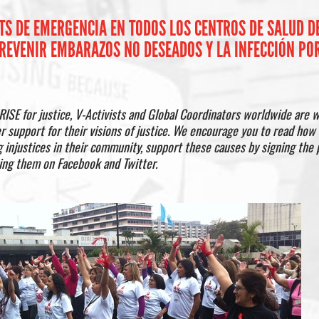
KITS DE EMERGENCIA EN TODOS LOS CENTROS DE SALUD D
REVENIR EMBARAZOS NO DESEADOS Y LA INFECCIÓN POR
RISE for justice, V-Activists and Global Coordinators worldwide are w
er support for
their visions of justice. We encourage you to read ho
 injustices in their community, support these causes by signing the p
ring them on Facebook and Twitter.