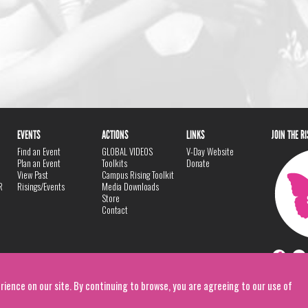
EVENTS
ACTIONS
LINKS
JOIN THE R
Find an Event
GLOBAL VIDEOS
V-Day Website
Plan an Event
Toolkits
Donate
View Past
Campus Rising Toolkit
R
Risings/Events
Media Downloads
Store
Contact
rience on our site. By continuing to browse, you are agreeing to our use of