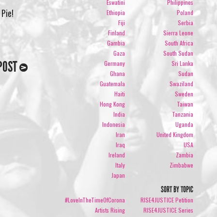
Eswatini
Philippines
 Pie!
Ethiopia
Poland
Fiji
Serbia
Finland
Sierra Leone
Gambia
South Africa
Gaza
South Sudan
POST
Germany
Sri Lanka
Ghana
Sudan
Guatemala
Swaziland
Haiti
Sweden
Hong Kong
Taiwan
India
Tanzania
Indonesia
Uganda
Iran
United Kingdom
Iraq
USA
Ireland
Zambia
Italy
Zimbabwe
Japan
SORT BY TOPIC
#LoveInTheTimeOfCorona
RISE4JUSTICE Petition
Artists Rising
RISE4JUSTICE Series