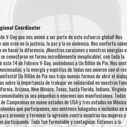
egional Coordinator
e de V-Day que nos animó a ser parte de este esfuerzo global! Nos
ún cree en la justicia, la paz y la no violencia. Nos conforta sabe
a en hacer la diferencia. ¡Nuestros corazones y nuestras energías 
se conectaron en forma increíblemente inexplicable!, con toda la
 este 14 de Febrero V-Day, uniéndonos a Un Billón de Pie. Nos sen
emocionadas; y la energía y espíritus de todas nos unieron con el res
nifestó! Un Billón de Pie nos trajo nuevas formas de abrir el dialo
as sobre la importancia de trabajar en solidaridad en nuestras fami
fornia, Arizona, New México, Texas, hasta Florida, Indiana, Virginia 
 comunidades ya sea pequeñas o enormes nos manifestamos. Todas 
l de Campesinas en nueve estados de USA y tres estados en México
olombia que participamos, nos sentimos halagadas e incluidas en e
para prevenir y terminar la agresión contra nosotras las mujeres y 
ron participando. Todo fue formidable y contagioso. Estamos a la