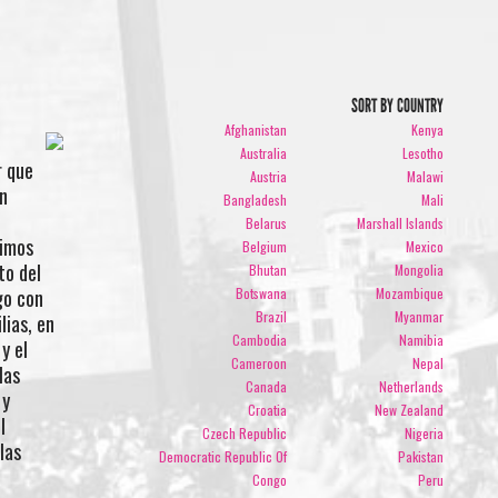
SORT BY COUNTRY
Afghanistan
Kenya
Australia
Lesotho
r que
Austria
Malawi
en
Bangladesh
Mali
Belarus
Marshall Islands
timos
Belgium
Mexico
to del
Bhutan
Mongolia
Botswana
Mozambique
go con
Brazil
Myanmar
lias, en
Cambodia
Namibia
y el
Cameroon
Nepal
las
Canada
Netherlands
 y
Croatia
New Zealand
l
Czech Republic
Nigeria
las
Democratic Republic Of
Pakistan
Congo
Peru