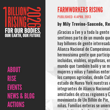
FARMWORKERS RISING
PUBLISHED: 4 APRIL 2013
by Mily Trevino-Saucedo, R
¡Gracias a Eve y a toda la gent
sentimos parte de un mundo que a
hay billones de gente interesad
Alianza Nacional de Campesinas 
hermosísima gente que participó
incluidas, visibles, orgullosas, 
mundo que también bailó y se ma
ABOUT
mujeres y niñas y familias enter
los campos agrícolas, desde Cali
RISE
estado de Nueva York nuestras
EVENTS
integrantes de Alianza Naciona
amistades de otras regiones y C
NEWS & BLOG
movimiento de Un Billón de Pie, 
ACTIONS
niñas. Familias enteras se unie