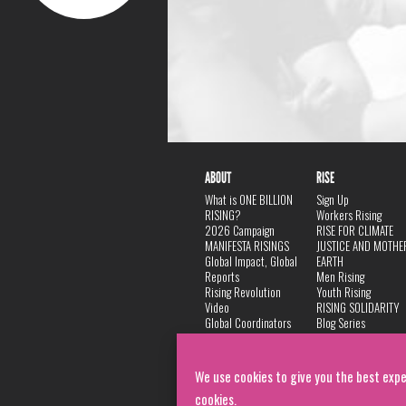
ABOUT
RISE
What is ONE BILLION
Sign Up
RISING?
Workers Rising
2026 Campaign
RISE FOR CLIMATE
MANIFESTA RISINGS
JUSTICE AND MOTHE
Global Impact, Global
EARTH
Reports
Men Rising
Rising Revolution
Youth Rising
Video
RISING SOLIDARITY
Global Coordinators
Blog Series
DANCE
FAQ
Privacy Policy
We use cookies to give you the best expe
cookies.