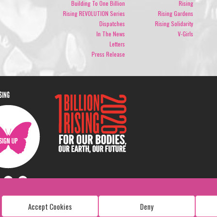
Building To One Billion
Rising
Rising REVOLUTION Series
Rising Gardens
Dispatches
Rising Solidarity
In The News
V-Girls
Letters
Press Release
ISING
Accept Cookies
Deny
Copyright: 1 Billion Rising