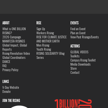
ABOUT
RISE
EVENTS
What is ONE BILLION
Sign Up
Find an Event
RISING?
Workers Rising
Plan an Event
2026 Campaign
RISE FOR CLIMATE JUSTICE
View Past Risings/Events
MANIFESTA RISINGS
AND MOTHER EARTH
Global Impact, Global
Men Rising
ACTIONS
Reports
Youth Rising
GLOBAL VIDEOS
Rising Revolution Video
RISING SOLIDARITY Blog
Toolkits
Global Coordinators
Series
Campus Rising Toolkit
DANCE
Media Downloads
FAQ
Store
Privacy Policy
Contact
LINKS
V-Day Website
Donate
JOIN THE RISING