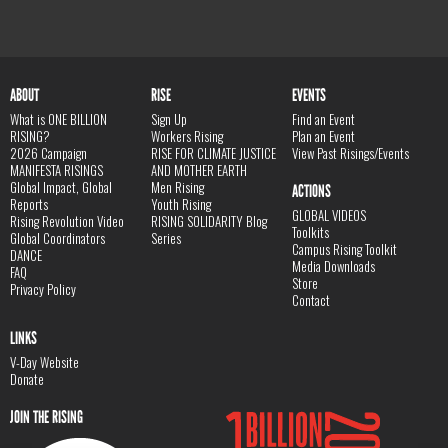
ABOUT
RISE
EVENTS
What is ONE BILLION
Sign Up
Find an Event
RISING?
Workers Rising
Plan an Event
2026 Campaign
RISE FOR CLIMATE JUSTICE
View Past Risings/Events
MANIFESTA RISINGS
AND MOTHER EARTH
Global Impact, Global
Men Rising
ACTIONS
Reports
Youth Rising
GLOBAL VIDEOS
Rising Revolution Video
RISING SOLIDARITY Blog
Toolkits
Global Coordinators
Series
Campus Rising Toolkit
DANCE
Media Downloads
FAQ
Store
Privacy Policy
Contact
LINKS
V-Day Website
Donate
JOIN THE RISING