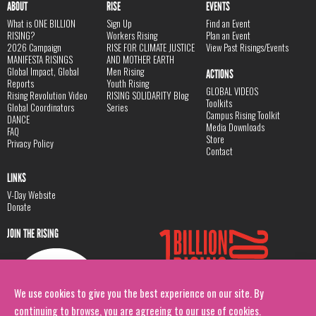
ABOUT
RISE
EVENTS
What is ONE BILLION
Sign Up
Find an Event
RISING?
Workers Rising
Plan an Event
2026 Campaign
RISE FOR CLIMATE JUSTICE
View Past Risings/Events
MANIFESTA RISINGS
AND MOTHER EARTH
Global Impact, Global
Men Rising
ACTIONS
Reports
Youth Rising
GLOBAL VIDEOS
Rising Revolution Video
RISING SOLIDARITY Blog
Toolkits
Global Coordinators
Series
Campus Rising Toolkit
DANCE
Media Downloads
FAQ
Store
Privacy Policy
Contact
LINKS
V-Day Website
Donate
JOIN THE RISING
We use cookies to give you the best experience on our site. By
continuing to browse, you are agreeing to our use of cookies.