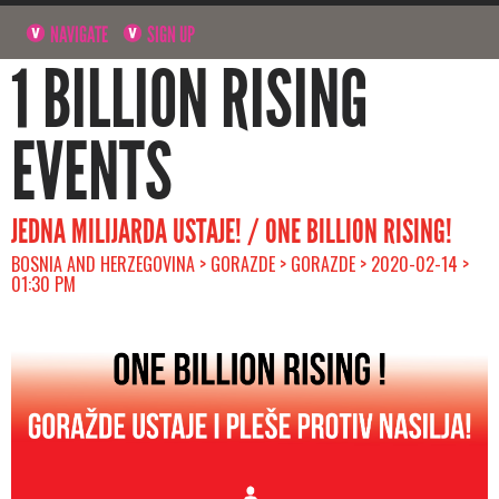
NAVIGATE
SIGN UP
1 BILLION RISING
EVENTS
JEDNA MILIJARDA USTAJE! / ONE BILLION RISING!
BOSNIA AND HERZEGOVINA > GORAZDE > GORAZDE > 2020-02-14 >
01:30 PM