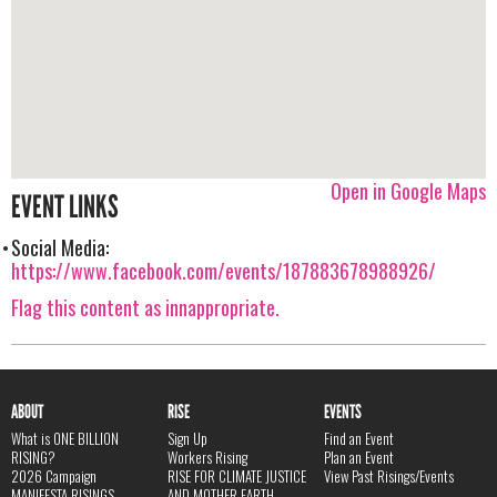
Open in Google Maps
EVENT LINKS
Social Media:
https://www.facebook.com/events/187883678988926/
Flag this content as innappropriate.
ABOUT
RISE
EVENTS
What is ONE BILLION
Sign Up
Find an Event
RISING?
Workers Rising
Plan an Event
2026 Campaign
RISE FOR CLIMATE JUSTICE
View Past Risings/Events
MANIFESTA RISINGS
AND MOTHER EARTH