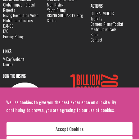
Global Impact, Global
Men Rising
ACTIONS
Reports
Youth Rising
GLOBAL VIDEOS
Rising Revolution Video
RISING SOLIDARITY Blog
Toolkits
Global Coordinators
Series
Campus Rising Toolkit
DANCE
Media Downloads
FAQ
Store
Privacy Policy
Contact
LINKS
V-Day Website
Donate
JOIN THE RISING
We use cookies to give you the best experience on our site. By
continuing to browse, you are agreeing to our use of cookies.
Accept Cookies