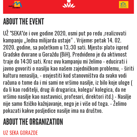
ABOUT THE EVENT
UŽ "SEKA"će i ove godine 2020, osmi put po redu ,realizovati
kampanju „Jedna milijarda ustaje“ . Vrijeme: petak 14. 02.
2020. godine, sa početkom u 13,:30 sati. Mjesto: plato ispred
Gradske dvorane u Goraždu (BiH). Predviđeno je da aktivnost
traje do 14:30 sati. Kroz ovu kampanju mi želimo - educirati i
javno govoriti o nasilju kao našem zajedničkom problemu, - širiti
kulturu nenasilja, - osvjestiti kod stanovništva da svako vodi
računa o tome da i mi sami ne vršimo nasilje, iz bilo koje uloge (
da li kao roditelji, drug ili drugarica, kolega/ kolegica, da ne
vršimo nasilje kao nastavnici, profesori, direktori itd.) - Nasilje
nije samo fizičko kažnjavanje, nego je i više od toga. - Želimo
pokazati kakve posljedice nasilje ima na društvo.
ABOUT THE ORGANIZATION
UZ SEKA GORAZDE