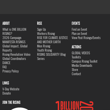
ABOUT
RISE
EVENTS
What is ONE BILLION
Sign Up
Find an Event
RISING?
Workers Rising
Plan an Event
2026 Campaign
RISE FOR CLIMATE JUSTICE
View Past Risings/Events
MANIFESTA RISINGS
AND MOTHER EARTH
Global Impact, Global
Men Rising
ACTIONS
Reports
Youth Rising
GLOBAL VIDEOS
Rising Revolution Video
RISING SOLIDARITY Blog
Toolkits
Global Coordinators
Series
Campus Rising Toolkit
DANCE
Media Downloads
FAQ
Store
Privacy Policy
Contact
LINKS
V-Day Website
Donate
JOIN THE RISING