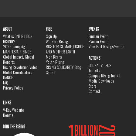
ABOUT
RISE
EVENTS
What is ONE BILLION
Sign Up
Find an Event
RISING?
Workers Rising
Plan an Event
2026 Campaign
RISE FOR CLIMATE JUSTICE
View Past Risings/Events
MANIFESTA RISINGS
AND MOTHER EARTH
Global Impact, Global
Men Rising
ACTIONS
Reports
Youth Rising
GLOBAL VIDEOS
Rising Revolution Video
RISING SOLIDARITY Blog
Toolkits
Global Coordinators
Series
Campus Rising Toolkit
DANCE
Media Downloads
FAQ
Store
Privacy Policy
Contact
LINKS
V-Day Website
Donate
JOIN THE RISING