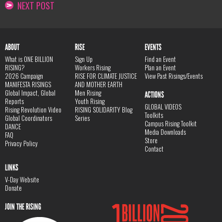
NEXT POST
ABOUT
RISE
EVENTS
What is ONE BILLION
Sign Up
Find an Event
RISING?
Workers Rising
Plan an Event
2026 Campaign
RISE FOR CLIMATE JUSTICE
View Past Risings/Events
MANIFESTA RISINGS
AND MOTHER EARTH
Global Impact, Global
Men Rising
ACTIONS
Reports
Youth Rising
GLOBAL VIDEOS
Rising Revolution Video
RISING SOLIDARITY Blog
Toolkits
Global Coordinators
Series
Campus Rising Toolkit
DANCE
Media Downloads
FAQ
Store
Privacy Policy
Contact
LINKS
V-Day Website
Donate
JOIN THE RISING