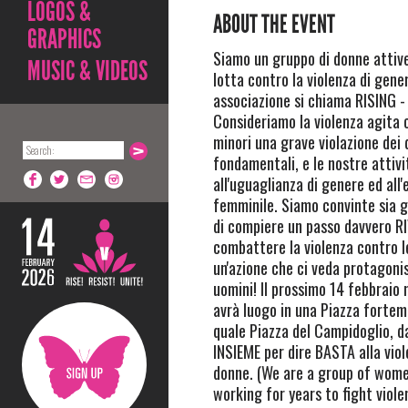
LOGOS &
ABOUT THE EVENT
GRAPHICS
Siamo un gruppo di donne attive
MUSIC & VIDEOS
lotta contro la violenza di gene
associazione si chiama RISING - 
Consideriamo la violenza agita 
minori una grave violazione dei 
fondamentali, e le nostre attiv
all'uguaglianza di genere ed a
femminile. Siamo convinte sia 
di compiere un passo davvero 
combattere la violenza contro 
un'azione che ci veda protagoni
uomini! Il prossimo 14 febbraio 
avrà luogo in una Piazza forte
quale Piazza del Campidoglio, 
INSIEME per dire BASTA alla viol
donne. (We are a group of wom
working for years to fight viol