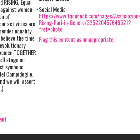
d RISING, Equal
e against women
Social Media:
https://www.facebook.com/pages/Associazion
on of
Rising-Pari-in-Genere/325220457649521?
ur activities are
fref=photo
gender equality
believe the time
Flag this content as innappropriate.
evolutionary
st women TOGETHER
'll stage an
st symbolic
del Campidoglio.
nd we will assert
.)
vent