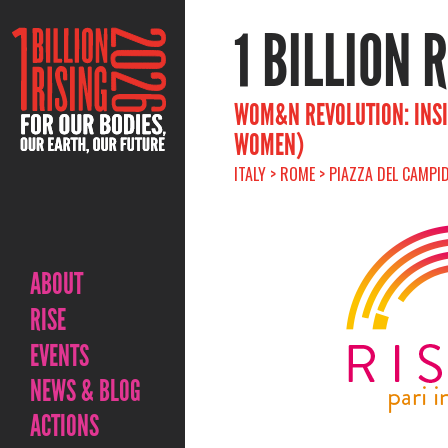
1 BILLION 
WOM&N REVOLUTION: INSI
WOMEN)
ITALY > ROME > PIAZZA DEL CAMPI
ABOUT
RISE
EVENTS
NEWS & BLOG
ACTIONS