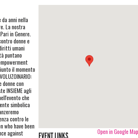
 da anni nella
re. La nostra
Pari in Genere.
contro donne e
diritti umani
ità puntano
ll'empowerment
giunto il momento
RIVOLUZOINARIO:
le donne con
ste INSIEME agli
nell'evento che
mente simbolica
danzeremo
enza contro le
en who have been
Open in Google Ma
ence against
EVENT LINKS