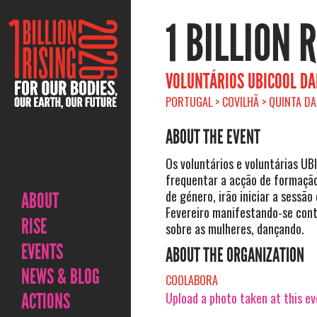
1 BILLION 
VOLUNTÁRIOS UBICOOL DA
PORTUGAL > COVILHÃ > QUINTA DA
ABOUT THE EVENT
Os voluntários e voluntárias U
frequentar a acção de formação
de género, irão iniciar a sessão
ABOUT
Fevereiro manifestando-se cont
RISE
sobre as mulheres, dançando.
EVENTS
ABOUT THE ORGANIZATION
NEWS & BLOG
COOLABORA
ACTIONS
Upload a photo taken at this e