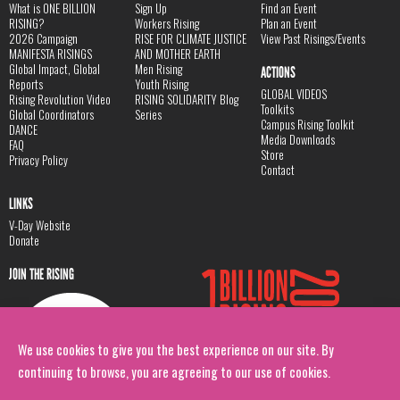
What is ONE BILLION
Sign Up
Find an Event
RISING?
Workers Rising
Plan an Event
2026 Campaign
RISE FOR CLIMATE JUSTICE
View Past Risings/Events
MANIFESTA RISINGS
AND MOTHER EARTH
Global Impact, Global
Men Rising
ACTIONS
Reports
Youth Rising
GLOBAL VIDEOS
Rising Revolution Video
RISING SOLIDARITY Blog
Toolkits
Global Coordinators
Series
Campus Rising Toolkit
DANCE
Media Downloads
FAQ
Store
Privacy Policy
Contact
LINKS
V-Day Website
Donate
JOIN THE RISING
We use cookies to give you the best experience on our site. By
continuing to browse, you are agreeing to our use of cookies.