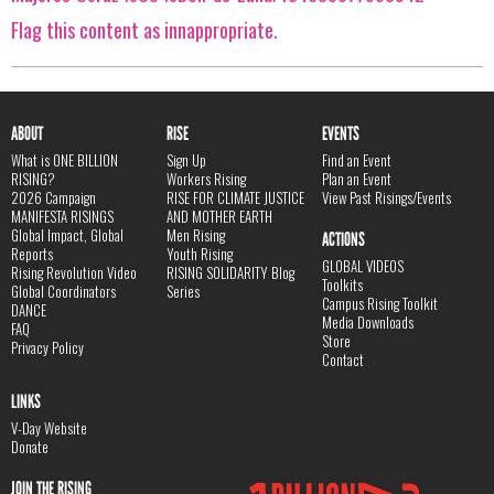
Flag this content as innappropriate.
ABOUT
RISE
EVENTS
What is ONE BILLION
Sign Up
Find an Event
RISING?
Workers Rising
Plan an Event
2026 Campaign
RISE FOR CLIMATE JUSTICE
View Past Risings/Events
MANIFESTA RISINGS
AND MOTHER EARTH
Global Impact, Global
Men Rising
ACTIONS
Reports
Youth Rising
GLOBAL VIDEOS
Rising Revolution Video
RISING SOLIDARITY Blog
Toolkits
Global Coordinators
Series
Campus Rising Toolkit
DANCE
Media Downloads
FAQ
Store
Privacy Policy
Contact
LINKS
V-Day Website
Donate
JOIN THE RISING