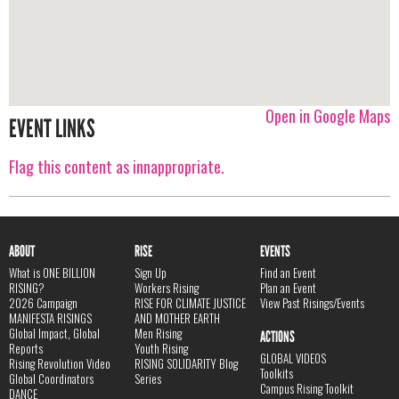
Open in Google Maps
EVENT LINKS
Flag this content as innappropriate.
ABOUT
RISE
EVENTS
What is ONE BILLION
Sign Up
Find an Event
RISING?
Workers Rising
Plan an Event
2026 Campaign
RISE FOR CLIMATE JUSTICE
View Past Risings/Events
MANIFESTA RISINGS
AND MOTHER EARTH
Global Impact, Global
Men Rising
ACTIONS
Reports
Youth Rising
GLOBAL VIDEOS
Rising Revolution Video
RISING SOLIDARITY Blog
Toolkits
Global Coordinators
Series
Campus Rising Toolkit
DANCE