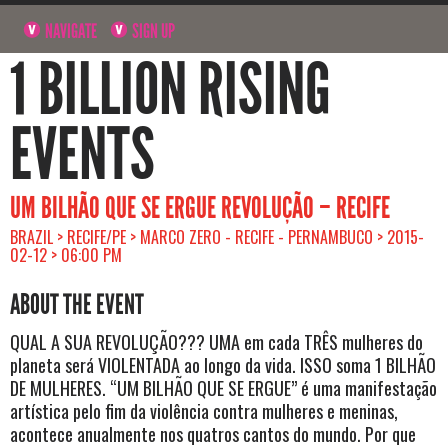
NAVIGATE
SIGN UP
1 BILLION RISING
EVENTS
UM BILHÃO QUE SE ERGUE REVOLUÇÃO – RECIFE
BRAZIL > RECIFE/PE > MARCO ZERO - RECIFE - PERNAMBUCO > 2015-
02-12 > 06:00 PM
ABOUT THE EVENT
QUAL A SUA REVOLUÇÃO??? UMA em cada TRÊS mulheres do
planeta será VIOLENTADA ao longo da vida. ISSO soma 1 BILHÃO
DE MULHERES. “UM BILHÃO QUE SE ERGUE” é uma manifestação
artística pelo fim da violência contra mulheres e meninas,
acontece anualmente nos quatros cantos do mundo. Por que