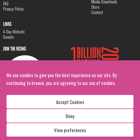
Media Downloads
FAQ
Store
Privacy Policy
Contact
LINKS
V-Day Website
Donate
JOIN THE RISING
We use cookies to give you the best experience on our site. By
continuing to browse, you are agreeing to our use of cookies.
Accept Cookies
Deny
Copyright: 1 Billion Rising
All Rights Reserved. 2026
View preferences
Design:
Viva & Co.