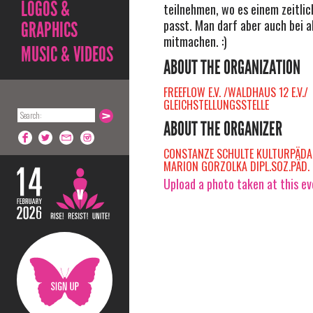
LOGOS &
teilnehmen, wo es einem zeitli
passt. Man darf aber auch bei al
GRAPHICS
mitmachen. :)
MUSIC & VIDEOS
ABOUT THE ORGANIZATION
FREEFLOW E.V. /WALDHAUS 12 E.V./
GLEICHSTELLUNGSSTELLE
ABOUT THE ORGANIZER
CONSTANZE SCHULTE KULTURPÄDA
MARION GORZOLKA DIPL.SOZ.PÄD.
Upload a photo taken at this e