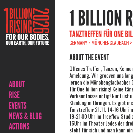
1 BILLION 
TANZTREFFEN FÜR ONE BIL
GERMANY > MÖNCHENGLADBACH > 
ABOUT THE EVENT
Offenes Treffen, Tanzen, Kenne
Ameldung. Wir grooven uns lan
lernen die Mönchengladbacher 
ABOUT
für One billion rising! Keine tä
RISE
Vorkenntnisse nötig! Nur Lust 
Kleidung mitbringen. Es gibt in
EVENTS
Tanztreffen: 21.11. 14-16 Uhr im
NEWS & BLOG
19-21:00 Uhr im freeflow Studi
16Uhr im Theater Jedes der dre
ACTIONS
steht für sich und man kann ei