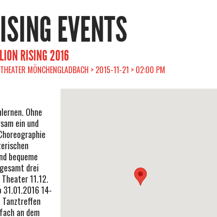
RISING EVENTS
LION RISING 2016
THEATER MÖNCHENGLADBACH > 2015-11-21 > 02:00 PM
nlernen. Ohne
gsam ein und
Choreographie
nzerischen
und bequeme
sgesamt drei
 Theater 11.12.
o 31.01.2016 14-
i Tanztreffen
nfach an dem