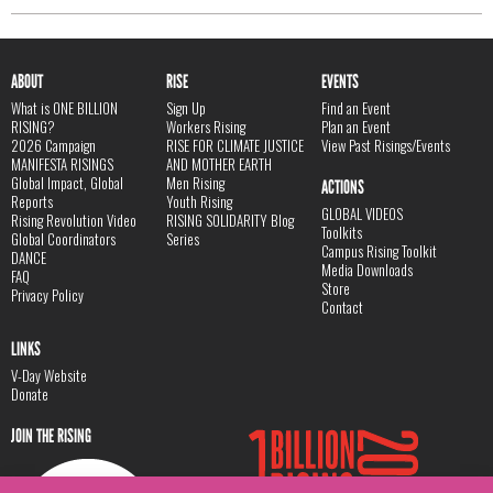
ABOUT
RISE
EVENTS
What is ONE BILLION
Sign Up
Find an Event
RISING?
Workers Rising
Plan an Event
2026 Campaign
RISE FOR CLIMATE JUSTICE
View Past Risings/Events
MANIFESTA RISINGS
AND MOTHER EARTH
Global Impact, Global
Men Rising
ACTIONS
Reports
Youth Rising
GLOBAL VIDEOS
Rising Revolution Video
RISING SOLIDARITY Blog
Toolkits
Global Coordinators
Series
Campus Rising Toolkit
DANCE
Media Downloads
FAQ
Store
Privacy Policy
Contact
LINKS
V-Day Website
Donate
JOIN THE RISING