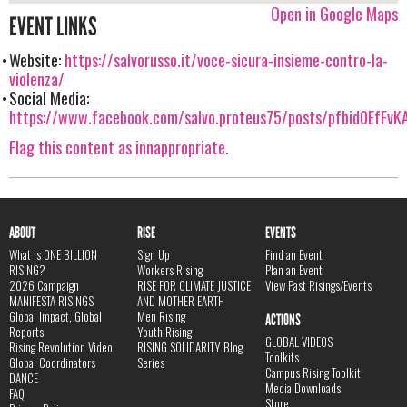
Open in Google Maps
EVENT LINKS
Website:
https://salvorusso.it/voce-sicura-insieme-contro-la-
violenza/
Social Media:
https://www.facebook.com/salvo.proteus75/posts/pfbid0EfFv
Flag this content as innappropriate.
ABOUT
RISE
EVENTS
What is ONE BILLION
Sign Up
Find an Event
RISING?
Workers Rising
Plan an Event
2026 Campaign
RISE FOR CLIMATE JUSTICE
View Past Risings/Events
MANIFESTA RISINGS
AND MOTHER EARTH
Global Impact, Global
Men Rising
ACTIONS
Reports
Youth Rising
GLOBAL VIDEOS
Rising Revolution Video
RISING SOLIDARITY Blog
Toolkits
Global Coordinators
Series
Campus Rising Toolkit
DANCE
Media Downloads
FAQ
Store