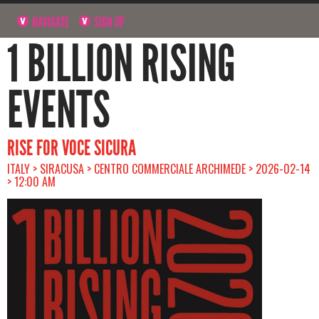
NAVIGATE
SIGN UP
1 BILLION RISING
EVENTS
RISE FOR VOCE SICURA
ITALY > SIRACUSA > CENTRO COMMERCIALE ARCHIMEDE > 2026-02-14
> 12:00 AM