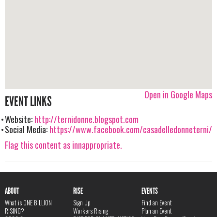
Open in Google Maps
EVENT LINKS
Website:
http://ternidonne.blogspot.com
Social Media:
https://www.facebook.com/casadelledonneterni/
Flag this content as innappropriate.
ABOUT
RISE
EVENTS
What is ONE BILLION
Sign Up
Find an Event
RISING?
Workers Rising
Plan an Event