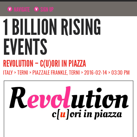
NAVIGATE
SIGN UP
1 BILLION RISING
EVENTS
REVOLUTION – C(U)ORI IN PIAZZA
ITALY > TERNI > PIAZZALE FRANKLE, TERNI > 2016-02-14 > 03:30 PM