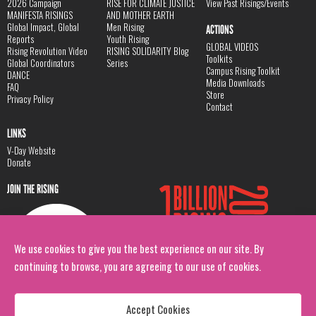
2026 Campaign
RISE FOR CLIMATE JUSTICE
View Past Risings/Events
MANIFESTA RISINGS
AND MOTHER EARTH
Global Impact, Global
Men Rising
ACTIONS
Reports
Youth Rising
GLOBAL VIDEOS
Rising Revolution Video
RISING SOLIDARITY Blog
Toolkits
Global Coordinators
Series
Campus Rising Toolkit
DANCE
Media Downloads
FAQ
Store
Privacy Policy
Contact
LINKS
V-Day Website
Donate
JOIN THE RISING
We use cookies to give you the best experience on our site. By
continuing to browse, you are agreeing to our use of cookies.
Accept Cookies