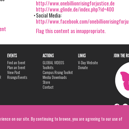
http://www.onebillionrisingforjustice.de
http://www.glinde.de/index.php?id=400
Social Media:
http://www.facebook.com/onebillionrisingforj
vent
Flag this content as innappropriate.
EVENTS
ACTIONS
LINKS
JOIN THE R
Find an Event
GLOBAL VIDEOS
V-Day Website
Plan an Event
Toolkits
Donate
View Past
Campus Rising Toolkit
R
Risings/Events
Media Downloads
Store
Contact
rience on our site. By continuing to browse, you are agreeing to our use of