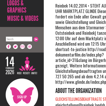
LOGOS &
Reinbek 14.02.2014 • STEHT AU
GRAPHICS
UHR MARKTPLATZ GLINDE Dies
fordert ein Ende aller Gewalt g
MUSIC & VIDEOS
sowie Gleichstellung und Gleic
Menschen aus dem Stormarner S
Oststeinbek und Reinbek) tan
12:00 Uhr auf dem Marktplatz in
Anschließend wird um 12:15 Uhr
shortcut-to-justice http://road
dokumentarfilm.de/index.php?
article_id=31&clang im Bürgerh
gezeigt. Weitere Informationen
Gleichstellungsbeauftragten unt
727 50 265 und ab dem 4.2.14 
http://www.glinde.de/index.ph
ABOUT THE ORGANIZATION
GLEICHSTELLUNGSBEAUFTRAGTE ST
gleichstellung@reinbek.landsh