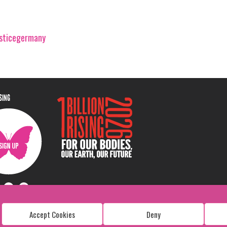
usticegermany
ISING
Accept Cookies
Deny
Copyright: 1 Billion Rising
All Rights Reserved. 2026