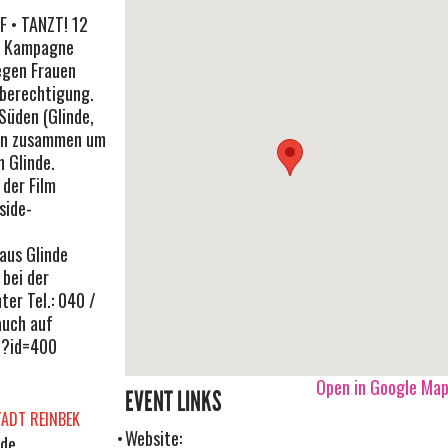
F • TANZT! 12
e Kampagne
egen Frauen
hberechtigung.
üden (Glinde,
zen zusammen um
 Glinde.
 der Film
side-
aus Glinde
 bei der
er Tel.: 040 /
auch auf
p?id=400
Open in Google Ma
EVENT LINKS
ADT REINBEK
Website:
.de