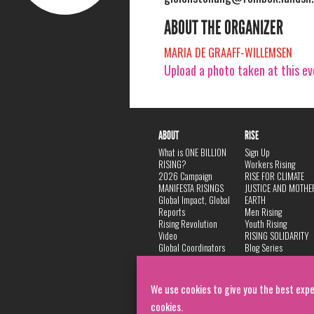
ABOUT THE ORGANIZER
MARIA DE GRAAFF-WILLEMSEN
Upload a photo taken at this e
ABOUT
RISE
What is ONE BILLION
Sign Up
RISING?
Workers Rising
2026 Campaign
RISE FOR CLIMATE
MANIFESTA RISINGS
JUSTICE AND MOTHE
Global Impact, Global
EARTH
Reports
Men Rising
Rising Revolution
Youth Rising
Video
RISING SOLIDARITY
Global Coordinators
Blog Series
DANCE
FAQ
Privacy Policy
We use cookies to give you the best expe
cookies.