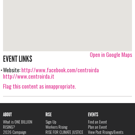
Open in Google Maps
EVENT LINKS
Website:
http://www.facebook.com/centroirda
http://www.centroirda.it
Flag this content as innappropriate.
ABOUT
RISE
EVENTS
What is ONE BILLION
Sign Up
Find an Event
RISING?
Workers Rising
Plan an Event
2026 Campaign
RISE FOR CLIMATE JUSTICE
View Past Risings/Events