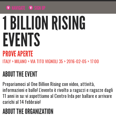
NAVIGATE
SIGN UP
1 BILLION RISING
EVENTS
PROVE APERTE
ITALY > MILANO > VIA TITO VIGNOLI 35 > 2016-02-05 > 17:00
ABOUT THE EVENT
Prepariamoci al One Billion Rising con video, attività,
informazioni e ballo! L'evento è rivolto a ragazzi e ragazze dagli
11 anni in su: vi aspettiamo al Centro Irda per ballare e arrivare
carichi al 14 febbraio!
ABOUT THE ORGANIZATION