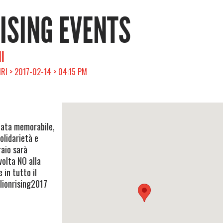
RISING EVENTS
I
IRI > 2017-02-14 > 04:15 PM
rnata memorabile,
olidarietà e
raio sarà
volta NO alla
 in tutto il
lionrising2017