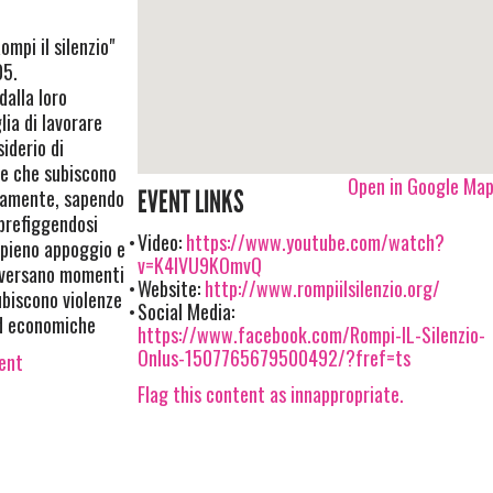
ompi il silenzio"
05.
dalla loro
lia di lavorare
siderio di
ne che subiscono
Open in Google Ma
eramente, sapendo
EVENT LINKS
prefiggendosi
Video:
https://www.youtube.com/watch?
 pieno appoggio e
v=K4lVU9KOmvQ
raversano momenti
Website:
http://www.rompiilsilenzio.org/
subiscono violenze
Social Media:
od economiche
https://www.facebook.com/Rompi-IL-Silenzio-
Onlus-1507765679500492/?fref=ts
vent
Flag this content as innappropriate.