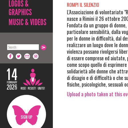
LOGOS &
ROMPI IL SILENZIO
GRAPHICS
L'Associazione di volontariato "R
nasce a Rimini il 26 ottobre 20
MUSIC & VIDEOS
Fondata da un gruppo di donne, 
particolare sensibilità, dalla vog
per le donne in difficoltà, dal de
realizzare un luogo dove le don
violenza possano rivolgersi lib
di essere comprese ed aiutate, 
come scopo quello di esprimere
solidarietà alle donne che att
di disagio e di difficoltà o che 
fisiche, psicologiche, sessuali 
Upload a photo taken at this e