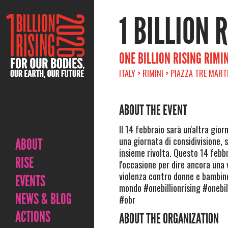
1 BILLION 
ONE BILLION RISING RIMIN
ITALY > RIMINI > PIAZZA TRE MART
ABOUT THE EVENT
Il 14 febbraio sarà un'altra gio
una giornata di considivisione, s
ABOUT
insieme rivolta. Questo 14 febb
RISE
l'occasione per dire ancora una 
violenza contro donne e bambine
EVENTS
mondo #onebillionrising #onebil
NEWS & BLOG
#obr
ACTIONS
ABOUT THE ORGANIZATION