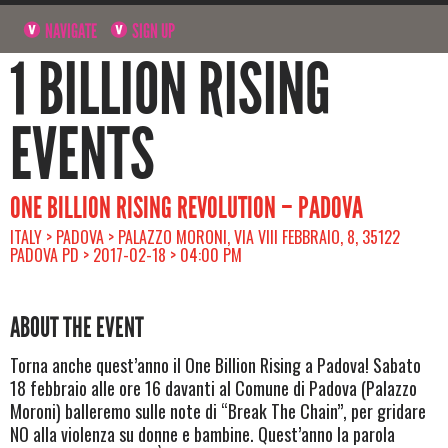
NAVIGATE
SIGN UP
1 BILLION RISING
EVENTS
ONE BILLION RISING REVOLUTION – PADOVA
ITALY > PADOVA > PALAZZO MORONI, VIA VIII FEBBRAIO, 8, 35122
PADOVA PD > 2017-02-18 > 04:00 PM
ABOUT THE EVENT
Torna anche quest’anno il One Billion Rising a Padova! Sabato
18 febbraio alle ore 16 davanti al Comune di Padova (Palazzo
Moroni) balleremo sulle note di “Break The Chain”, per gridare
NO alla violenza su donne e bambine. Quest’anno la parola