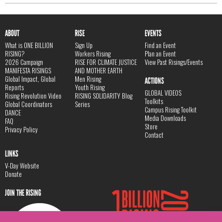
ABOUT
RISE
EVENTS
What is ONE BILLION
Sign Up
Find an Event
RISING?
Workers Rising
Plan an Event
2026 Campaign
RISE FOR CLIMATE JUSTICE
View Past Risings/Events
MANIFESTA RISINGS
AND MOTHER EARTH
Global Impact, Global
Men Rising
ACTIONS
Reports
Youth Rising
GLOBAL VIDEOS
Rising Revolution Video
RISING SOLIDARITY Blog
Toolkits
Global Coordinators
Series
Campus Rising Toolkit
DANCE
Media Downloads
FAQ
Store
Privacy Policy
Contact
LINKS
V-Day Website
Donate
JOIN THE RISING