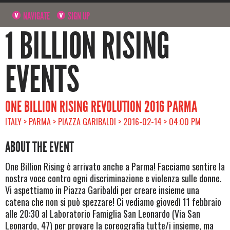
NAVIGATE
SIGN UP
1 BILLION RISING
EVENTS
ONE BILLION RISING REVOLUTION 2016 PARMA
ITALY > PARMA > PIAZZA GARIBALDI > 2016-02-14 > 04:00 PM
ABOUT THE EVENT
One Billion Rising è arrivato anche a Parma! Facciamo sentire la
nostra voce contro ogni discriminazione e violenza sulle donne.
Vi aspettiamo in Piazza Garibaldi per creare insieme una
catena che non si può spezzare! Ci vediamo giovedì 11 febbraio
alle 20:30 al Laboratorio Famiglia San Leonardo (Via San
Leonardo, 47) per provare la coreografia tutte/i insieme, ma