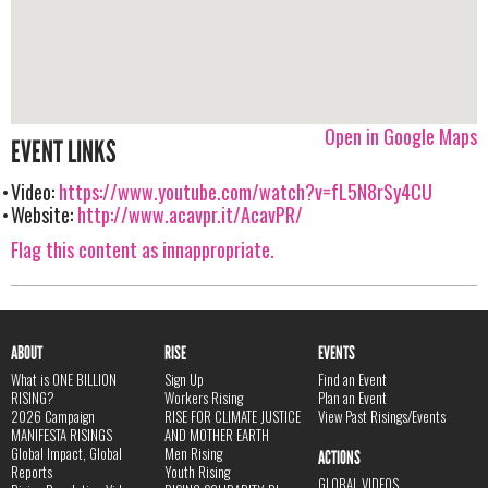
Open in Google Maps
EVENT LINKS
Video:
https://www.youtube.com/watch?v=fL5N8rSy4CU
Website:
http://www.acavpr.it/AcavPR/
Flag this content as innappropriate.
ABOUT
RISE
EVENTS
What is ONE BILLION
Sign Up
Find an Event
RISING?
Workers Rising
Plan an Event
2026 Campaign
RISE FOR CLIMATE JUSTICE
View Past Risings/Events
MANIFESTA RISINGS
AND MOTHER EARTH
Global Impact, Global
Men Rising
ACTIONS
Reports
Youth Rising
GLOBAL VIDEOS