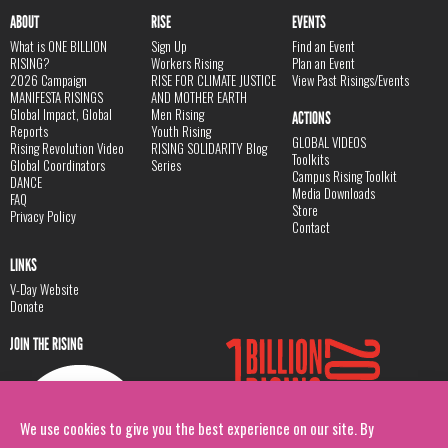
ABOUT
RISE
EVENTS
What is ONE BILLION
Sign Up
Find an Event
RISING?
Workers Rising
Plan an Event
2026 Campaign
RISE FOR CLIMATE JUSTICE
View Past Risings/Events
MANIFESTA RISINGS
AND MOTHER EARTH
Global Impact, Global
Men Rising
ACTIONS
Reports
Youth Rising
GLOBAL VIDEOS
Rising Revolution Video
RISING SOLIDARITY Blog
Toolkits
Global Coordinators
Series
Campus Rising Toolkit
DANCE
Media Downloads
FAQ
Store
Privacy Policy
Contact
LINKS
V-Day Website
Donate
JOIN THE RISING
We use cookies to give you the best experience on our site. By