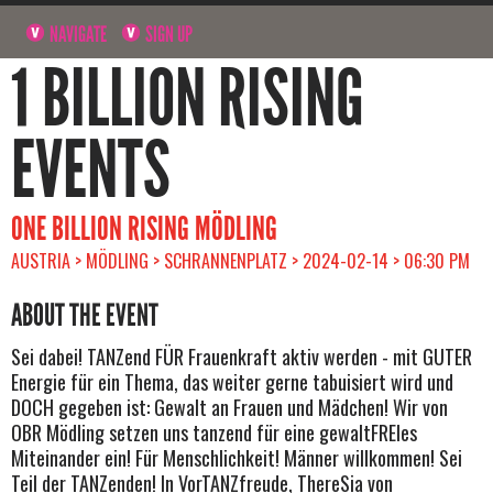
NAVIGATE
SIGN UP
1 BILLION RISING
EVENTS
ONE BILLION RISING MÖDLING
AUSTRIA > MÖDLING > SCHRANNENPLATZ > 2024-02-14 > 06:30 PM
ABOUT THE EVENT
Sei dabei! TANZend FÜR Frauenkraft aktiv werden - mit GUTER
Energie für ein Thema, das weiter gerne tabuisiert wird und
DOCH gegeben ist: Gewalt an Frauen und Mädchen! Wir von
OBR Mödling setzen uns tanzend für eine gewaltFREIes
Miteinander ein! Für Menschlichkeit! Männer willkommen! Sei
Teil der TANZenden! In VorTANZfreude, ThereSia von