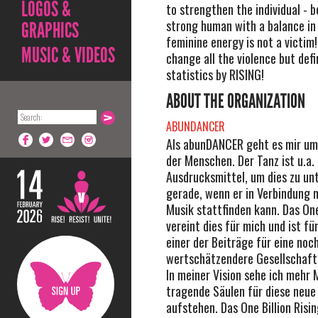
LOGOS &
to strengthen the individual - b
strong human with a balance in
GRAPHICS
feminine energy is not a victim
MUSIC & VIDEOS
change all the violence but defi
statistics by RISING!
ABOUT THE ORGANIZATION
ABUNDANCER
Als abunDANCER geht es mir um
der Menschen. Der Tanz ist u.a. 
Ausdrucksmittel, um dies zu un
gerade, wenn er in Verbindung m
Musik stattfinden kann. Das One
vereint dies für mich und ist f
einer der Beiträge für eine noc
wertschätzendere Gesellschaft
In meiner Vision sehe ich mehr 
tragende Säulen für diese neue
aufstehen. Das One Billion Risin