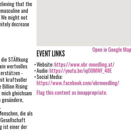
elieving that the
 masculine and
! We might not
nitely decrease
Open in Google Ma
EVENT LINKS
 die STÄRkung
Website:
https://www.obr-moedling.at/
ein wertvolles
Audio:
https://youtu.be/iqO0MWF_48E
terstützen -
Social Media:
it kraftvoller
https://www.facebook.com/obrmoedling/
 Billion Rising
Flag this content as innappropriate.
ür mich gleichsam
h gesündere,
.
Menschen, die als
 Gesellschaft
g ist einer der