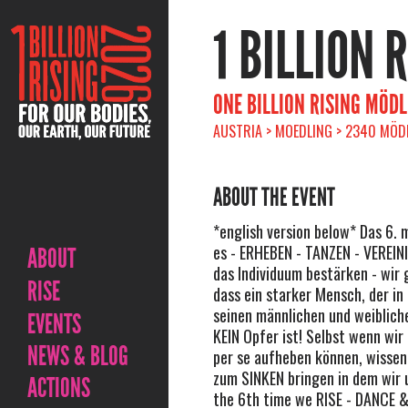
1 BILLION 
ONE BILLION RISING MÖDL
AUSTRIA > MOEDLING > 2340 MÖD
ABOUT THE EVENT
*english version below* Das 6. m
es - ERHEBEN - TANZEN - VEREIN
ABOUT
das Individuum bestärken - wir 
RISE
dass ein starker Mensch, der in
seinen männlichen und weibliche
EVENTS
KEIN Opfer ist! Selbst wenn wir
NEWS & BLOG
per se aufheben können, wissen 
zum SINKEN bringen in dem wir 
ACTIONS
the 6th time we RISE - DANCE 