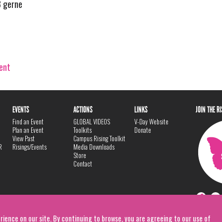
3 gerne
vent
EVENTS
ACTIONS
LINKS
JOIN THE R
Find an Event
GLOBAL VIDEOS
V-Day Website
Plan an Event
Toolkits
Donate
View Past
Campus Rising Toolkit
R
Risings/Events
Media Downloads
Store
Contact
rience on our site. By continuing to browse, you are agreeing to our use of