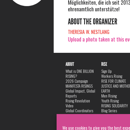
Möglichkeiten, die ich seit 201
ehrenamtlich unterstütze!
ABOUT THE ORGANIZER
THERESIA W. NESTLANG
Upload a photo taken at this e
ABOUT
RISE
What is ONE BILLION
Sign Up
RISING?
Workers Rising
2026 Campaign
RISE FOR CLIMATE
MANIFESTA RISINGS
JUSTICE AND MOTHE
Global Impact, Global
EARTH
Reports
Men Rising
Rising Revolution
Youth Rising
Video
RISING SOLIDARITY
Global Coordinators
Blog Series
DANCE
FAQ
Privacy Policy
We use cookies to give you the best expe