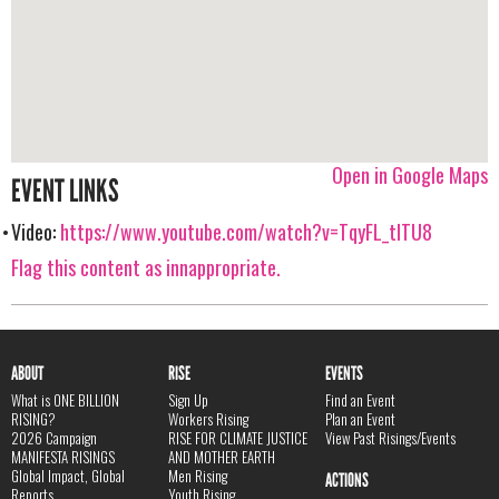
Open in Google Maps
EVENT LINKS
Video:
https://www.youtube.com/watch?v=TqyFL_tITU8
Flag this content as innappropriate.
ABOUT
RISE
EVENTS
What is ONE BILLION
Sign Up
Find an Event
RISING?
Workers Rising
Plan an Event
2026 Campaign
RISE FOR CLIMATE JUSTICE
View Past Risings/Events
MANIFESTA RISINGS
AND MOTHER EARTH
Global Impact, Global
Men Rising
ACTIONS
Reports
Youth Rising