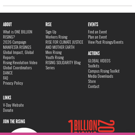
ABOUT
RISE
EVENTS
What is ONE BILLION
Sign Up
Find an Event
RISING?
Workers Rising
Plan an Event
2026 Campaign
RISE FOR CLIMATE JUSTICE
View Past Risings/Events
MANIFESTA RISINGS
AND MOTHER EARTH
Global Impact, Global
Men Rising
ACTIONS
Reports
Youth Rising
GLOBAL VIDEOS
Rising Revolution Video
RISING SOLIDARITY Blog
Toolkits
Global Coordinators
Series
Campus Rising Toolkit
DANCE
Media Downloads
FAQ
Store
Privacy Policy
Contact
LINKS
V-Day Website
Donate
JOIN THE RISING