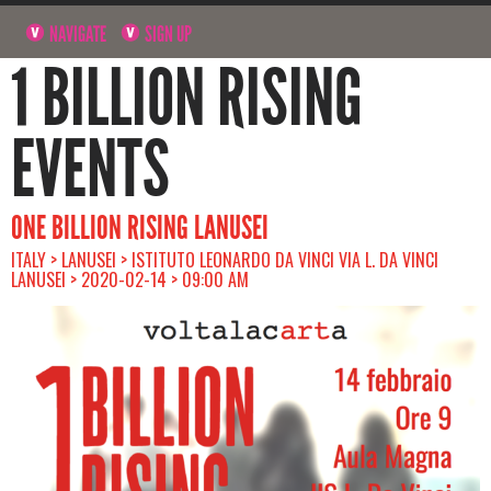
NAVIGATE
SIGN UP
1 BILLION RISING
EVENTS
ONE BILLION RISING LANUSEI
ITALY > LANUSEI > ISTITUTO LEONARDO DA VINCI VIA L. DA VINCI
LANUSEI > 2020-02-14 > 09:00 AM