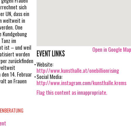
t gegen Frauen
errechnet sich
er UN, dass ein
n weltweit in
werden. One
zte Kundgebung
l Tanz im
t ist – und weil
Open in Google Ma
EVENT LINKS
atisiert worden
rper zurückfinden
Website:
weltweit
http://www.kunsthalle.at/onebillionrising
 den 14. Februar
Social Media:
alt an Frauen
http://www.instagram.com/kunsthalle.krems
Flag this content as innappropriate.
UENBERATUNG
vent