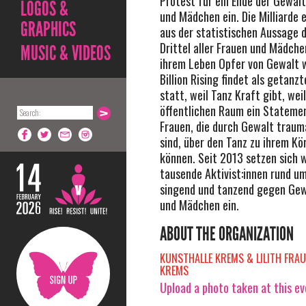
Protest für ein Ende der Gewal
LOGOS &
und Mädchen ein. Die Milliarde 
GRAPHICS
aus der statistischen Aussage d
Drittel aller Frauen und Mädche
MUSIC & VIDEOS
ihrem Leben Opfer von Gewalt 
Billion Rising findet als getan
statt, weil Tanz Kraft gibt, wei
öffentlichen Raum ein Statemen
Frauen, die durch Gewalt traum
sind, über den Tanz zu ihrem Kö
können. Seit 2013 setzen sich 
tausende Aktivist:innen rund um
singend und tanzend gegen Gew
und Mädchen ein.
ABOUT THE ORGANIZATION
KUNSTHALLE KREMS & LILITH FRA
KREMS
Upload a photo taken at this e