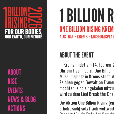
1 BILLION 
ONE BILLION RISING KRE
AUSTRIA > KREMS > MUSEUMSPLAT
ABOUT THE EVENT
In Krems findet am 14. Februar
Uhr ein Flashmob zu One Billion
ABOUT
Museumsplatz in Krems statt. Al
RISE
Zeichen gegen Gewalt an Fraue
möchten, sind eingeladen mitz
EVENTS
wird zu dem Lied Break the Cha
NEWS & BLOG
Die Aktion One Billion Rising (ei
ACTIONS
erhebt sich) setzt sich weltwei