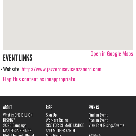
Open in Google Maps
EVENT LINKS
Website:
http://www.jazzercisevicenzanord.com
Flag this content as innappropriate.
ABOUT
RISE
EVENTS
What is ONE BILLION
Sign Up
Find an Event
RISING?
Workers Rising
Plan an Event
2026 Campaign
RISE FOR CLIMATE JUSTICE
View Past Risings/Events
MANIFESTA RISINGS
AND MOTHER EARTH
Global Impact, Global
Men Rising