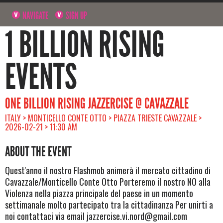
NAVIGATE
SIGN UP
1 BILLION RISING
EVENTS
ONE BILLION RISING JAZZERCISE @ CAVAZZALE
ITALY > MONTICELLO CONTE OTTO > PIAZZA TRIESTE CAVAZZALE >
2026-02-21 > 11:30 AM
ABOUT THE EVENT
Quest'anno il nostro Flashmob animerà il mercato cittadino di
Cavazzale/Monticello Conte Otto Porteremo il nostro NO alla
Violenza nella piazza principale del paese in un momento
settimanale molto partecipato tra la cittadinanza Per unirti a
noi contattaci via email
jazzercise.vi.nord@gmail.com