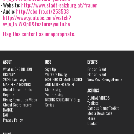
Website:
http://www.stadt-salzburg.at/frauen
Audio:
http://cba.fro.at/253533
http://www.youtube.com/watch?
v=je_LviWXlp0&feature=youtu.be
Flag this content as innappropriate.
ABOUT
RISE
EVENTS
What is ONE BILLION
Sign Up
Find an Event
RISING?
Workers Rising
Plan an Event
2026 Campaign
RISE FOR CLIMATE JUSTICE
View Past Risings/Events
MANIFESTA RISINGS
AND MOTHER EARTH
Global Impact, Global
Men Rising
ACTIONS
Reports
Youth Rising
GLOBAL VIDEOS
Rising Revolution Video
RISING SOLIDARITY Blog
Toolkits
Global Coordinators
Series
Campus Rising Toolkit
DANCE
Media Downloads
FAQ
Store
Privacy Policy
Contact