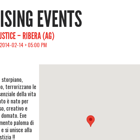
RISING EVENTS
USTICE – RIBERA (AG)
 2014-02-14 > 05:00 PM
 storpiano,
o, terrorizzano le
enziale della vita
nto è nato per
so, creativo e
e domato. Eve
imento paloma di
 e si unisce alla
tizia !!