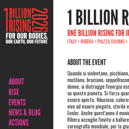
1 BILLION 
ONE BILLION RISING FOR J
ITALY > RIBERA > PIAZZA DUOMO >
ABOUT THE EVENT
Quando si violentano, picchiano,
mutilano, bruciano, seppelliscon
ABOUT
donne, si distrugge l'energia ess
RISE
su questo pianeta. Si forza qua
essere aperto, fiducioso, caloro
EVENTS
vivo ad essere piegato, sterile 
NEWS & BLOG
Ensler. Anche quest'anno il mov
Ribera accoglie l'invito a ballare
ACTIONS
coreografia mondiale, per la gius