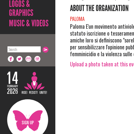
LOGOS &
ABOUT THE ORGANIZATION
GRAPHICS
PALOMA
MUSIC & VIDEOS
Paloma E'un movimento antiviol
statuto iscrizione o tesseramen
amiche loro si definiscono "sor
per sensibilizzare l'opinione pub
femminicidio e la violenza sulle
Upload a photo taken at this e