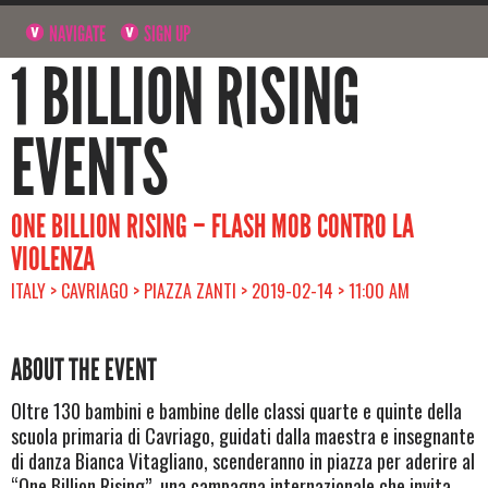
NAVIGATE
SIGN UP
1 BILLION RISING
EVENTS
ONE BILLION RISING – FLASH MOB CONTRO LA
VIOLENZA
ITALY > CAVRIAGO > PIAZZA ZANTI > 2019-02-14 > 11:00 AM
ABOUT THE EVENT
Oltre 130 bambini e bambine delle classi quarte e quinte della
scuola primaria di Cavriago, guidati dalla maestra e insegnante
di danza Bianca Vitagliano, scenderanno in piazza per aderire al
“One Billion Rising”, una campagna internazionale che invita