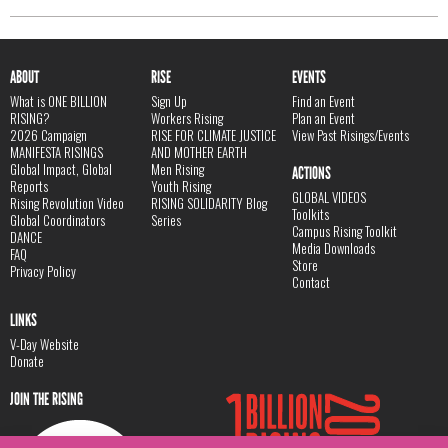
ABOUT
RISE
EVENTS
What is ONE BILLION
Sign Up
Find an Event
RISING?
Workers Rising
Plan an Event
2026 Campaign
RISE FOR CLIMATE JUSTICE
View Past Risings/Events
MANIFESTA RISINGS
AND MOTHER EARTH
Global Impact, Global
Men Rising
ACTIONS
Reports
Youth Rising
GLOBAL VIDEOS
Rising Revolution Video
RISING SOLIDARITY Blog
Toolkits
Global Coordinators
Series
Campus Rising Toolkit
DANCE
Media Downloads
FAQ
Store
Privacy Policy
Contact
LINKS
V-Day Website
Donate
JOIN THE RISING