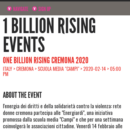
NAVIGATE
SIGN UP
1 BILLION RISING
EVENTS
ONE BILLION RISING CREMONA 2020
ITALY > CREMONA > SCUOLA MEDIA "CAMPI" > 2020-02-14 > 05:00
PM
ABOUT THE EVENT
l'energia dei diritti e della solidarietà contro la violenza: rete
donne cremona partecipa alle "Energiardi", una iniziativa
promossa dalla scuola media "Campi" e che per una settimana
coinvolgerà le associazioni cittadine. Venerdì 14 febbraio alle