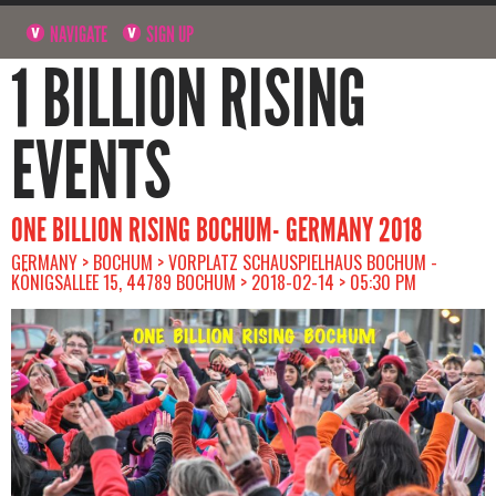
NAVIGATE
SIGN UP
1 BILLION RISING
EVENTS
ONE BILLION RISING BOCHUM- GERMANY 2018
GERMANY > BOCHUM > VORPLATZ SCHAUSPIELHAUS BOCHUM -
KÖNIGSALLEE 15, 44789 BOCHUM > 2018-02-14 > 05:30 PM