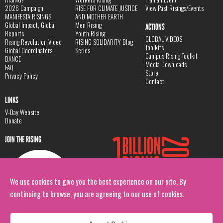
2026 Campaign
RISE FOR CLIMATE JUSTICE
View Past Risings/Events
MANIFESTA RISINGS
AND MOTHER EARTH
Global Impact, Global
Men Rising
ACTIONS
Reports
Youth Rising
GLOBAL VIDEOS
Rising Revolution Video
RISING SOLIDARITY Blog
Toolkits
Global Coordinators
Series
Campus Rising Toolkit
DANCE
Media Downloads
FAQ
Store
Privacy Policy
Contact
LINKS
V-Day Website
Donate
JOIN THE RISING
We use cookies to give you the best experience on our site. By
continuing to browse, you are agreeing to our use of cookies.