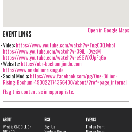
Open in Google Maps
EVENT LINKS
Video:
https://www.youtube.com/watch?v=Tng03QJyhoI
https://www.youtube.com/watch?v=39iLi-DyzsM
https://www.youtube.com/watch?v=c9GWXUpFqGo
Website:
https://obr-bochum.jimdo.com
http://www.onebillionrising.de
Social Media:
https://www.facebook.com/pg/One-Billion-
Rising-Bochum-490022174366400/about/?ref=page_internal
Flag this content as innappropriate.
ABOUT
RISE
EVENTS
What is ONE BILLION
Sign Up
Find an Event
RISING?
Workers Rising
Plan an Event