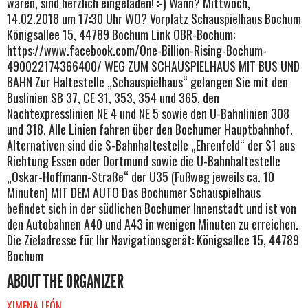
waren, sind herzlich eingeladen! :-) Wann? Mittwoch,
14.02.2018 um 17:30 Uhr WO? Vorplatz Schauspielhaus Bochum
Königsallee 15, 44789 Bochum Link OBR-Bochum:
https://www.facebook.com/One-Billion-Rising-Bochum-
490022174366400/ WEG ZUM SCHAUSPIELHAUS MIT BUS UND
BAHN Zur Haltestelle „Schauspielhaus“ gelangen Sie mit den
Buslinien SB 37, CE 31, 353, 354 und 365, den
Nachtexpresslinien NE 4 und NE 5 sowie den U-Bahnlinien 308
und 318. Alle Linien fahren über den Bochumer Hauptbahnhof.
Alternativen sind die S-Bahnhaltestelle „Ehrenfeld“ der S1 aus
Richtung Essen oder Dortmund sowie die U-Bahnhaltestelle
„Oskar-Hoffmann-Straße“ der U35 (Fußweg jeweils ca. 10
Minuten) MIT DEM AUTO Das Bochumer Schauspielhaus
befindet sich in der südlichen Bochumer Innenstadt und ist von
den Autobahnen A40 und A43 in wenigen Minuten zu erreichen.
Die Zieladresse für Ihr Navigationsgerät: Königsallee 15, 44789
Bochum
ABOUT THE ORGANIZER
XIMENA LEÓN