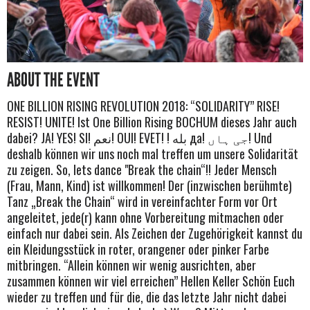
ABOUT THE EVENT
ONE BILLION RISING REVOLUTION 2018: “SOLIDARITY” RISE!
RESIST! UNITE! Ist One Billion Rising BOCHUM dieses Jahr auch
dabei? JA! YES! SI! نعم! OUI! EVET! ! بله да! جی ہاں! Und
deshalb können wir uns noch mal treffen um unsere Solidarität
zu zeigen. So, lets dance "Break the chain“!! Jeder Mensch
(Frau, Mann, Kind) ist willkommen! Der (inzwischen berühmte)
Tanz „Break the Chain“ wird in vereinfachter Form vor Ort
angeleitet, jede(r) kann ohne Vorbereitung mitmachen oder
einfach nur dabei sein. Als Zeichen der Zugehörigkeit kannst du
ein Kleidungsstück in roter, orangener oder pinker Farbe
mitbringen. “Allein können wir wenig ausrichten, aber
zusammen können wir viel erreichen” Hellen Keller Schön Euch
wieder zu treffen und für die, die das letzte Jahr nicht dabei