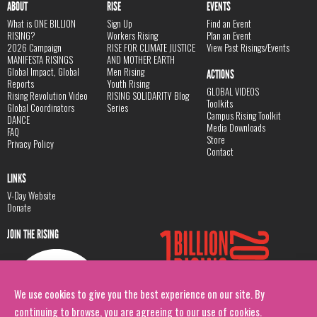
ABOUT
RISE
EVENTS
What is ONE BILLION
Sign Up
Find an Event
RISING?
Workers Rising
Plan an Event
2026 Campaign
RISE FOR CLIMATE JUSTICE
View Past Risings/Events
MANIFESTA RISINGS
AND MOTHER EARTH
Global Impact, Global
Men Rising
ACTIONS
Reports
Youth Rising
GLOBAL VIDEOS
Rising Revolution Video
RISING SOLIDARITY Blog
Toolkits
Global Coordinators
Series
Campus Rising Toolkit
DANCE
Media Downloads
FAQ
Store
Privacy Policy
Contact
LINKS
V-Day Website
Donate
JOIN THE RISING
We use cookies to give you the best experience on our site. By
continuing to browse, you are agreeing to our use of cookies.