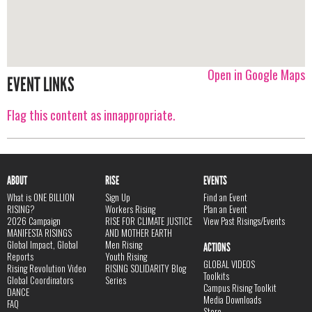
Open in Google Maps
EVENT LINKS
Flag this content as innappropriate.
ABOUT
RISE
EVENTS
What is ONE BILLION
Sign Up
Find an Event
RISING?
Workers Rising
Plan an Event
2026 Campaign
RISE FOR CLIMATE JUSTICE
View Past Risings/Events
MANIFESTA RISINGS
AND MOTHER EARTH
Global Impact, Global
Men Rising
ACTIONS
Reports
Youth Rising
GLOBAL VIDEOS
Rising Revolution Video
RISING SOLIDARITY Blog
Toolkits
Global Coordinators
Series
Campus Rising Toolkit
DANCE
Media Downloads
FAQ
Store