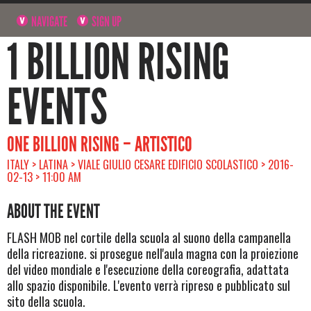
NAVIGATE
SIGN UP
1 BILLION RISING
EVENTS
ONE BILLION RISING – ARTISTICO
ITALY > LATINA > VIALE GIULIO CESARE EDIFICIO SCOLASTICO > 2016-
02-13 > 11:00 AM
ABOUT THE EVENT
FLASH MOB nel cortile della scuola al suono della campanella
della ricreazione. si prosegue nell'aula magna con la proiezione
del video mondiale e l'esecuzione della coreografia, adattata
allo spazio disponibile. L'evento verrà ripreso e pubblicato sul
sito della scuola.