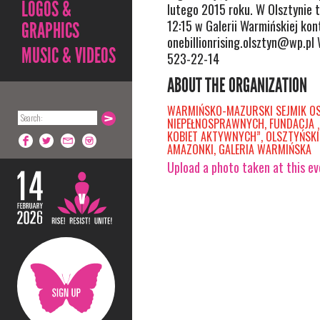
LOGOS &
lutego 2015 roku. W Olsztynie 
12:15 w Galerii Warmińskiej kon
GRAPHICS
onebillionrising.olsztyn@wp.pl
MUSIC & VIDEOS
523-22-14
ABOUT THE ORGANIZATION
WARMIŃSKO-MAZURSKI SEJMIK O
NIEPEŁNOSPRAWNYCH, FUNDACJA 
KOBIET AKTYWNYCH”, OLSZTYŃS
AMAZONKI, GALERIA WARMIŃSKA
Upload a photo taken at this e