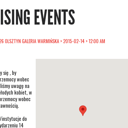
RISING EVENTS
26 OLSZTYN GALERIA WARMIŃSKA > 2015-02-14 > 12:00 AM
 się , by
przemocy wobec
aliśmy uwagę na
łodych kobiet, w
 przemocy wobec
rawnością.
/instytucje do
wydarzeniu 14