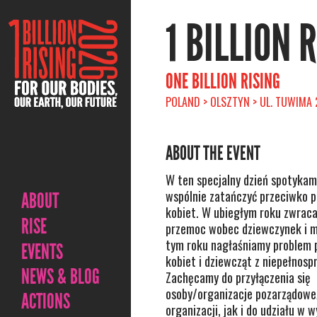
1 BILLION 
ONE BILLION RISING
POLAND > OLSZTYN > UL. TUWIMA 
ABOUT THE EVENT
W ten specjalny dzień spotykamy
wspólnie zatańczyć przeciwko 
ABOUT
kobiet. W ubiegłym roku zwrac
RISE
przemoc wobec dziewczynek i m
tym roku nagłaśniamy problem
EVENTS
kobiet i dziewcząt z niepełnosp
NEWS & BLOG
Zachęcamy do przyłączenia się
osoby/organizacje pozarządowe
ACTIONS
organizacji, jak i do udziału w 