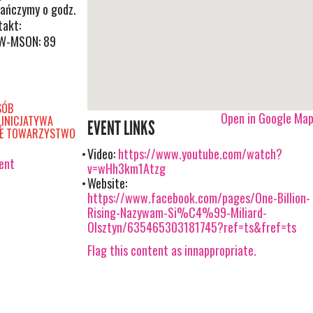
tańczymy o godz.
takt:
W-MSON: 89
SÓB
Open in Google Ma
„INICJATYWA
EVENT LINKS
KIE TOWARZYSTWO
Video:
https://www.youtube.com/watch?
vent
v=wHh3km1Atzg
Website:
https://www.facebook.com/pages/One-Billion-
Rising-Nazywam-Si%C4%99-Miliard-
Olsztyn/635465303181745?ref=ts&fref=ts
Flag this content as innappropriate.