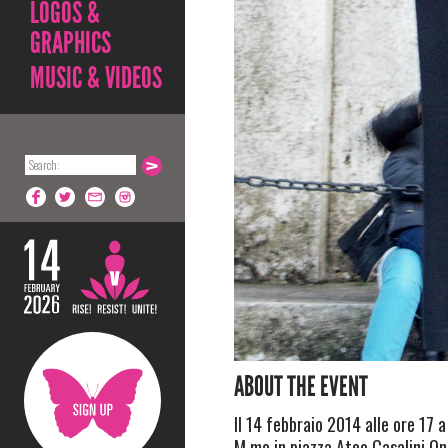
LOGOS &
GRAPHICS
MUSIC & VIDEOS
ABOUT THE EVENT
Il 14 febbraio 2014 alle ore 17
M.mo in piazza Ateo Casalini One