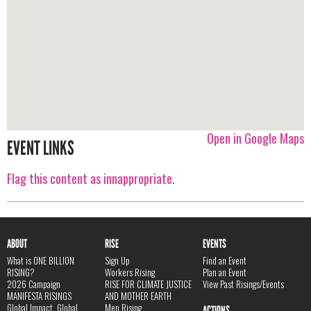
Open in Google Maps
EVENT LINKS
Flag this content as innappropriate.
ABOUT
RISE
EVENTS
What is ONE BILLION
Sign Up
Find an Event
RISING?
Workers Rising
Plan an Event
2026 Campaign
RISE FOR CLIMATE JUSTICE
View Past Risings/Events
MANIFESTA RISINGS
AND MOTHER EARTH
Global Impact, Global
Men Rising
ACTIONS