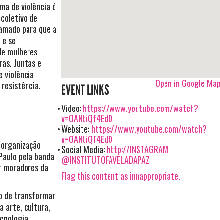
a de violência é
 coletivo de
hamado para que a
 e se
e mulheres
ras. Juntas e
e violência
Open in Google Ma
 resistência.
EVENT LINKS
Video:
https://www.youtube.com/watch?
v=OANtiQf4Ed0
Website:
https://www.youtube.com/watch?
v=OANtiQf4Ed0
a organização
Social Media:
http://INSTAGRAM
 Paulo pela banda
@INSTITUTOFAVELADAPAZ
r moradores da
Flag this content as innappropriate.
o de transformar
a arte, cultura,
cnologia,