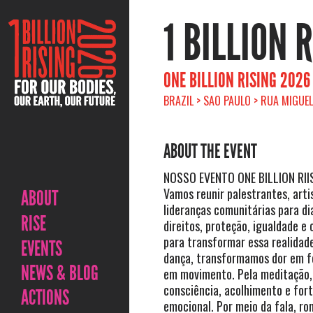
1 BILLION 
ONE BILLION RISING 2026
BRAZIL > SAO PAULO > RUA MIGUE
ABOUT THE EVENT
NOSSO EVENTO ONE BILLION RI
Vamos reunir palestrantes, artis
ABOUT
lideranças comunitárias para di
RISE
direitos, proteção, igualdade e
para transformar essa realidad
EVENTS
dança, transformamos dor em f
NEWS & BLOG
em movimento. Pela meditação,
consciência, acolhimento e for
ACTIONS
emocional. Por meio da fala, ro