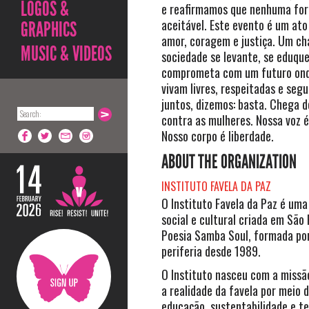
LOGOS &
e reafirmamos que nenhuma form
aceitável. Este evento é um ato
GRAPHICS
amor, coragem e justiça. Um c
MUSIC & VIDEOS
sociedade se levante, se eduque
comprometa com um futuro ond
vivam livres, respeitadas e segu
juntos, dizemos: basta. Chega d
contra as mulheres. Nossa voz é
Nosso corpo é liberdade.
ABOUT THE ORGANIZATION
INSTITUTO FAVELA DA PAZ
O Instituto Favela da Paz é um
social e cultural criada em São
Poesia Samba Soul, formada po
periferia desde 1989.
O Instituto nasceu com a missã
a realidade da favela por meio d
educação, sustentabilidade e te