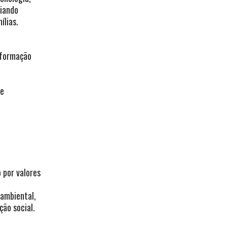
riando
ílias.
 formação
de
 por valores
 ambiental,
ção social.