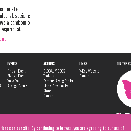
nacional e
ltural, social e
favela também é
 espiritual.
vent
EVENTS
ACTIONS
LINKS
JOIN THE R
Find an Event
GLOBAL VIDEOS
V-Day Website
Plan an Event
Toolkits
Donate
View Past
Campus Rising Toolkit
R
Risings/Events
Media Downloads
Store
Contact
rience on our site. By continuing to browse, you are agreeing to our use of