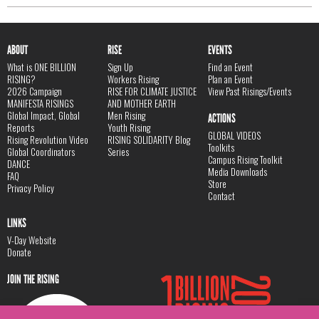
ABOUT
RISE
EVENTS
What is ONE BILLION
Sign Up
Find an Event
RISING?
Workers Rising
Plan an Event
2026 Campaign
RISE FOR CLIMATE JUSTICE
View Past Risings/Events
MANIFESTA RISINGS
AND MOTHER EARTH
Global Impact, Global
Men Rising
ACTIONS
Reports
Youth Rising
GLOBAL VIDEOS
Rising Revolution Video
RISING SOLIDARITY Blog
Toolkits
Global Coordinators
Series
Campus Rising Toolkit
DANCE
Media Downloads
FAQ
Store
Privacy Policy
Contact
LINKS
V-Day Website
Donate
JOIN THE RISING