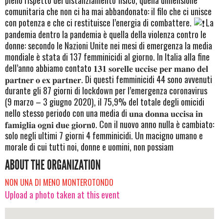
comunitaria che non ci ha mai abbandonato: il filo che ci unisce
con potenza e che ci restituisce l’energia di combattere.
La
pandemia dentro la pandemia è quella della violenza contro le
donne: secondo le Nazioni Unite nei mesi di emergenza la media
mondiale è stata di 137 femminicidi al giorno. In Italia alla fine
dell’anno abbiamo contato 𝟏𝟑𝟏 𝐬𝐨𝐫𝐞𝐥𝐥𝐞 𝐮𝐜𝐜𝐢𝐬𝐞 𝐩𝐞𝐫 𝐦𝐚𝐧𝐨 𝐝𝐞𝐥
𝐩𝐚𝐫𝐭𝐧𝐞𝐫 𝐨 𝐞𝐱 𝐩𝐚𝐫𝐭𝐧𝐞𝐫. Di questi femminicidi 44 sono avvenuti
durante gli 87 giorni di lockdown per l’emergenza coronavirus
(9 marzo – 3 giugno 2020), il 75,9% del totale degli omicidi
nello stesso periodo con una media di 𝐮𝐧𝐚 𝐝𝐨𝐧𝐧𝐚 𝐮𝐜𝐜𝐢𝐬𝐚 𝐢𝐧
𝐟𝐚𝐦𝐢𝐠𝐥𝐢𝐚 𝐨𝐠𝐧𝐢 𝐝𝐮𝐞 𝐠𝐢𝐨𝐫𝐧o. Con il nuovo anno nulla è cambiato:
solo negli ultimi 7 giorni 4 femminicidi. Un macigno umano e
morale di cui tutti noi, donne e uomini, non possiam
ABOUT THE ORGANIZATION
NON UNA DI MENO MONTEROTONDO
Upload a photo taken at this event