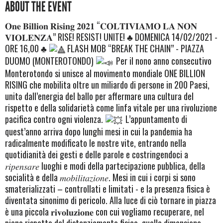
ABOUT THE EVENT
𝐎𝐧𝐞 𝐁𝐢𝐥𝐥𝐢𝐨𝐧 𝐑𝐢𝐬𝐢𝐧𝐠 𝟐𝟎𝟐𝟏 “𝐂𝐎𝐋𝐓𝐈𝐕𝐈𝐀𝐌𝐎 𝐋𝐀 𝐍𝐎𝐍
𝐕𝐈𝐎𝐋𝐄𝐍𝐙𝐀” RISE! RESIST! UNITE!
♣️
DOMENICA 14/02/2021 -
ORE 16,00
♣️
FLASH MOB “BREAK THE CHAIN” - PIAZZA
DUOMO (MONTEROTONDO)
Per il nono anno consecutivo
Monterotondo si unisce al movimento mondiale ONE BILLION
RISING che mobilita oltre un miliardo di persone in 200 Paesi,
unitə dall’energia del ballo per affermare una cultura del
rispetto e della solidarietà come linfa vitale per una rivoluzione
pacifica contro ogni violenza.
L’appuntamento di
quest’anno arriva dopo lunghi mesi in cui la pandemia ha
radicalmente modificato le nostre vite, entrando nella
quotidianità dei gesti e delle parole e costringendoci a
𝑟𝑖𝑝𝑒𝑛𝑠𝑎𝑟𝑒 luoghi e modi della partecipazione pubblica, della
socialità e della 𝑚𝑜𝑏𝑖𝑙𝑖𝑡𝑎𝑧𝑖𝑜𝑛𝑒. Mesi in cui i corpi si sono
smaterializzati – controllati e limitati - e la presenza fisica è
diventata sinonimo di pericolo. Alla luce di ciò tornare in piazza
è una piccola 𝐫𝐢𝐯𝐨𝐥𝐮𝐳𝐢𝐨𝐧𝐞 con cui vogliamo recuperare, nel
pieno rispetto del distanziamento fisico, quella dimensione