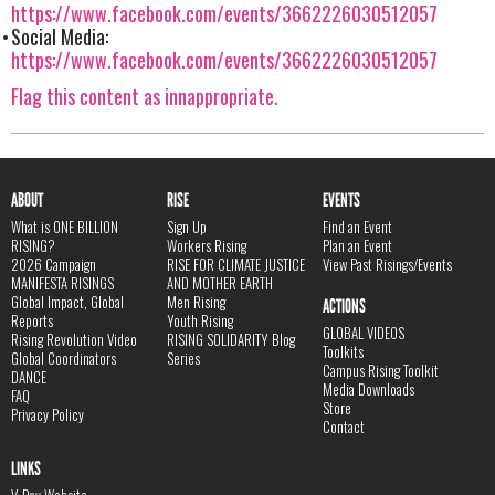
https://www.facebook.com/events/3662226030512057
Social Media:
https://www.facebook.com/events/3662226030512057
Flag this content as innappropriate.
ABOUT
RISE
EVENTS
What is ONE BILLION
Sign Up
Find an Event
RISING?
Workers Rising
Plan an Event
2026 Campaign
RISE FOR CLIMATE JUSTICE
View Past Risings/Events
MANIFESTA RISINGS
AND MOTHER EARTH
Global Impact, Global
Men Rising
ACTIONS
Reports
Youth Rising
GLOBAL VIDEOS
Rising Revolution Video
RISING SOLIDARITY Blog
Toolkits
Global Coordinators
Series
Campus Rising Toolkit
DANCE
Media Downloads
FAQ
Store
Privacy Policy
Contact
LINKS