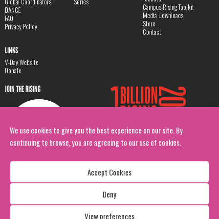
Global Coordinators
Series
Campus Rising Toolkit
DANCE
Media Downloads
FAQ
Store
Privacy Policy
Contact
LINKS
V-Day Website
Donate
JOIN THE RISING
We use cookies to give you the best experience on our site. By
continuing to browse, you are agreeing to our use of cookies.
Accept Cookies
Deny
Copyright: 1 Billion Rising
All Rights Reserved. 2026
View preferences