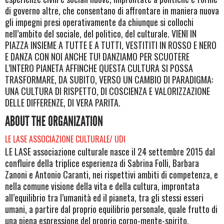
di governo altre, che consentano di affrontare in maniera nuova
gli impegni presi operativamente da chiunque si collochi
nell’ambito del sociale, del politico, del culturale. VIENI IN
PIAZZA INSIEME A TUTTE E A TUTTI, VESTITITI IN ROSSO E NERO
E DANZA CON NOI ANCHE TU! DANZIAMO PER SCUOTERE
L’INTERO PIANETA AFFINCHE QUESTA CULTURA SI POSSA
TRASFORMARE, DA SUBITO, VERSO UN CAMBIO DI PARADIGMA:
UNA CULTURA DI RISPETTO, DI COSCIENZA E VALORIZZAZIONE
DELLE DIFFERENZE, DI VERA PARITA.
ABOUT THE ORGANIZATION
LE LASE ASSOCIAZIONE CULTURALE/ UDI
LE LASE associazione culturale nasce il 24 settembre 2015 dal
confluire della triplice esperienza di Sabrina Folli, Barbara
Zanoni e Antonio Caranti, nei rispettivi ambiti di competenza, e
nella comune visione della vita e della cultura, improntata
all’equilibrio tra l’umanità ed il pianeta, tra gli stessi esseri
umani, a partire dal proprio equilibrio personale, quale frutto di
una piena espressione del proprio corpo-mente-spirito.