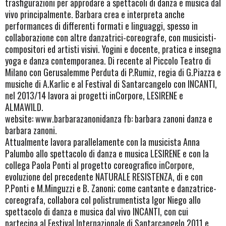
trasfigurazioni per approdare a spettacoli di danza e musica dal
vivo principalmente. Barbara crea e interpreta anche
performances di differenti formati e linguaggi, spesso in
collaborazione con altre danzatrici-coreografe, con musicisti-
compositori ed artisti visivi. Yogini e docente, pratica e insegna
yoga e danza contemporanea. Di recente al Piccolo Teatro di
Milano con Gerusalemme Perduta di P.Rumiz, regia di G.Piazza e
musiche di A.Karlic e al Festival di Santarcangelo con INCANTI,
nel 2013/14 lavora ai progetti inCorpore, LESIRENE e
ALMAWILD.
website: www.barbarazanonidanza fb: barbara zanoni danza e
barbara zanoni.
Attualmente lavora parallelamente con la musicista Anna
Palumbo allo spettacolo di danza e musica LESIRENE e con la
collega Paola Ponti al progetto coreografico inCorpore,
evoluzione del precedente NATURALE RESISTENZA, di e con
P.Ponti e M.Minguzzi e B. Zanoni; come cantante e danzatrice-
coreografa, collabora col polistrumentista Igor Niego allo
spettacolo di danza e musica dal vivo INCANTI, con cui
partecipa al Festival Internazionale di Santarcangelo 2011 e