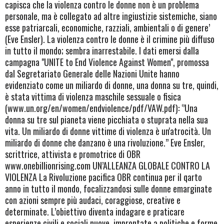
capisca che la violenza contro le donne non è un problema
personale, ma è collegato ad altre ingiustizie sistemiche, siano
esse patriarcali, economiche, razziali, ambientali o di genere’
(Eve Ensler). La violenza contro le donne è il crimine più diffuso
in tutto il mondo; sembra inarrestabile. I dati emersi dalla
campagna "UNITE to End Violence Against Women", promossa
dal Segretariato Generale delle Nazioni Unite hanno
evidenziato come un miliardo di donne, una donna su tre, quindi,
è stata vittima di violenza maschile sessuale o fisica
(www.un.org/en/women/endviolence/pdf/VAW.pdf): ‘’Una
donna su tre sul pianeta viene picchiata o stuprata nella sua
vita. Un miliardo di donne vittime di violenza è un'atrocità. Un
miliardo di donne che danzano è una rivoluzione.’’ Eve Ensler,
scrittrice, attivista e promotrice di OBR
www.onebillionrising.com UN’ALLEANZA GLOBALE CONTRO LA
VIOLENZA La Rivoluzione pacifica OBR continua per il qarto
anno in tutto il mondo, focalizzandosi sulle donne emarginate
con azioni sempre più audaci, coraggiose, creative e
determinate. L’obiettivo diventa indagare e praticare
esperienze civili e sociali nuove, improntate a politiche e forme