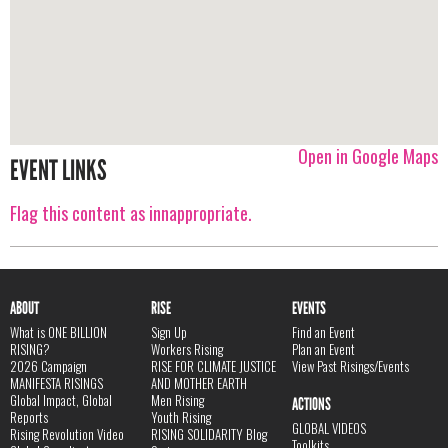
Open in Google Maps
EVENT LINKS
Flag this content as innappropriate.
ABOUT
RISE
EVENTS
What is ONE BILLION
Sign Up
Find an Event
RISING?
Workers Rising
Plan an Event
2026 Campaign
RISE FOR CLIMATE JUSTICE
View Past Risings/Events
MANIFESTA RISINGS
AND MOTHER EARTH
Global Impact, Global
Men Rising
ACTIONS
Reports
Youth Rising
GLOBAL VIDEOS
Rising Revolution Video
RISING SOLIDARITY Blog
Toolkits