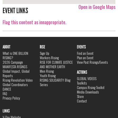
Open in Google Maps
EVENT LINKS
Flag this content as innappropriate.
ABOUT
RISE
EVENTS
What is ONE BILLION
Sign Up
Find an Event
RISING?
Workers Rising
Plan an Event
2026 Campaign
RISE FOR CLIMATE JUSTICE
View Past Risings/Events
MANIFESTA RISINGS
AND MOTHER EARTH
Global Impact, Global
Men Rising
ACTIONS
Reports
Youth Rising
GLOBAL VIDEOS
Rising Revolution Video
RISING SOLIDARITY Blog
Toolkits
Global Coordinators
Series
Campus Rising Toolkit
DANCE
Media Downloads
FAQ
Store
Privacy Policy
Contact
LINKS
V-Day Website