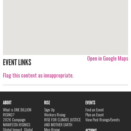
Open in Google Maps
EVENT LINKS
Flag this content as innappropriate.
ABOUT
RISE
EVENTS
What is ONE BILLION
Sign Up
Find an Event
RISING?
Workers Rising
Plan an Event
2026 Campaign
RISE FOR CLIMATE JUSTICE
View Past Risings/Events
MANIFESTA RISINGS
AND MOTHER EARTH
Global Impact, Global
Men Rising
ACTIONS