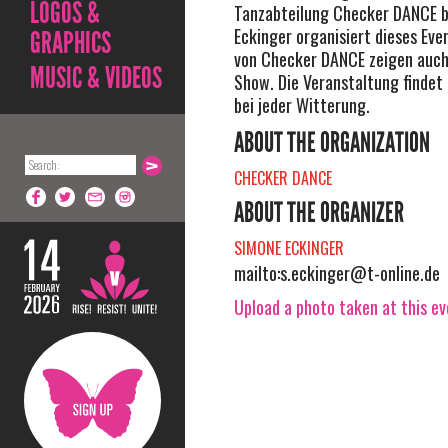
LOGOS &
Tanzabteilung Checker DANCE 
Eckinger organisiert dieses Eve
GRAPHICS
von Checker DANCE zeigen auch
MUSIC & VIDEOS
Show. Die Veranstaltung findet 
bei jeder Witterung.
ABOUT THE ORGANIZATION
CHECKER DANCE
ABOUT THE ORGANIZER
SIMONE ECKINGER
mailto:
s.eckinger@t-online.de
Upload a photo taken at this e