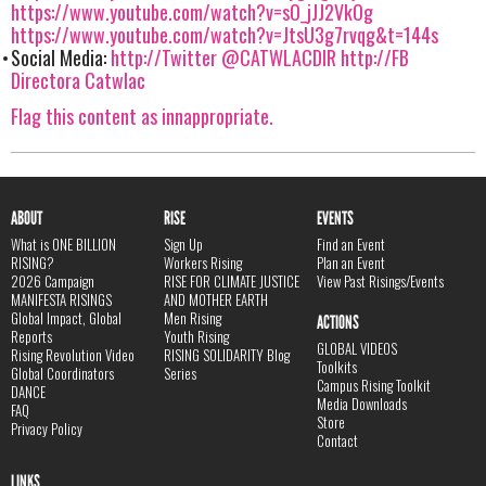
https://www.youtube.com/watch?v=sO_jJJ2VkOg
https://www.youtube.com/watch?v=JtsU3g7rvqg&t=144s
Social Media:
http://Twitter @CATWLACDIR
http://FB
Directora Catwlac
Flag this content as innappropriate.
ABOUT
RISE
EVENTS
What is ONE BILLION
Sign Up
Find an Event
RISING?
Workers Rising
Plan an Event
2026 Campaign
RISE FOR CLIMATE JUSTICE
View Past Risings/Events
MANIFESTA RISINGS
AND MOTHER EARTH
Global Impact, Global
Men Rising
ACTIONS
Reports
Youth Rising
GLOBAL VIDEOS
Rising Revolution Video
RISING SOLIDARITY Blog
Toolkits
Global Coordinators
Series
Campus Rising Toolkit
DANCE
Media Downloads
FAQ
Store
Privacy Policy
Contact
LINKS