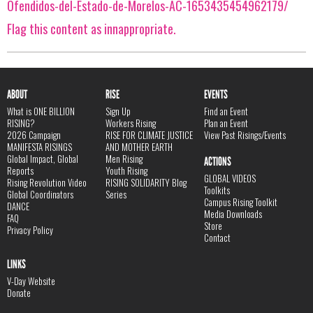
Ofendidos-del-Estado-de-Morelos-AC-1653435454962179/
Flag this content as innappropriate.
ABOUT
RISE
EVENTS
What is ONE BILLION
Sign Up
Find an Event
RISING?
Workers Rising
Plan an Event
2026 Campaign
RISE FOR CLIMATE JUSTICE
View Past Risings/Events
MANIFESTA RISINGS
AND MOTHER EARTH
Global Impact, Global
Men Rising
ACTIONS
Reports
Youth Rising
GLOBAL VIDEOS
Rising Revolution Video
RISING SOLIDARITY Blog
Toolkits
Global Coordinators
Series
Campus Rising Toolkit
DANCE
Media Downloads
FAQ
Store
Privacy Policy
Contact
LINKS
V-Day Website
Donate