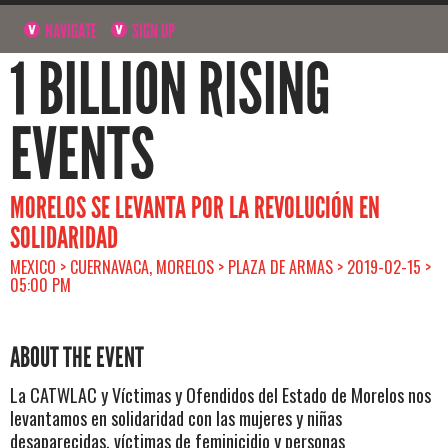
NAVIGATE
SIGN UP
1 BILLION RISING
EVENTS
MORELOS SE LEVANTA POR LA REVOLUCIÓN EN
SOLIDARIDAD
MEXICO > CUERNAVACA, MORELOS > PLAZA DE ARMAS > 2019-02-15 >
05:00 PM
ABOUT THE EVENT
La CATWLAC y Víctimas y Ofendidos del Estado de Morelos nos
levantamos en solidaridad con las mujeres y niñas
desaparecidas, víctimas de feminicidio y personas