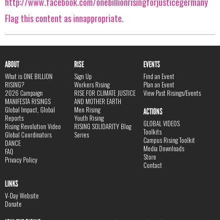
http://www.facebook.com/onebillionrisingforjusticegermany
Flag this content as innappropriate.
ABOUT
RISE
EVENTS
What is ONE BILLION
Sign Up
Find an Event
RISING?
Workers Rising
Plan an Event
2026 Campaign
RISE FOR CLIMATE JUSTICE
View Past Risings/Events
MANIFESTA RISINGS
AND MOTHER EARTH
Global Impact, Global
Men Rising
ACTIONS
Reports
Youth Rising
GLOBAL VIDEOS
Rising Revolution Video
RISING SOLIDARITY Blog
Toolkits
Global Coordinators
Series
Campus Rising Toolkit
DANCE
Media Downloads
FAQ
Store
Privacy Policy
Contact
LINKS
V-Day Website
Donate