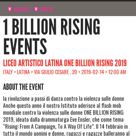
NAVIGATE
SIGN UP
1 BILLION RISING
EVENTS
LICEO ARTISTICO LATINA ONE BILLION RISING 2019
ITALY > LATINA > VIA GIULIO CESARE , 20 > 2019-02-14 > 12:00 AM
ABOUT THE EVENT
la rivoluzione a passi di danza contro la violenza sulle donne
Anche questo anno il nostro Istituto aderisce al flash mob
mondiale contro la violenza sulle donne ONE BILLION RISING
2019, ideato dalla drammaturga Eve Ensler, che come tema
“Rising: From A Campaign, To A Way Of Life”. Il 14 febbraio in
tutto il mondo uomini e donne, ragazzi e ragazze balleranno al