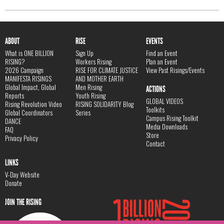
ABOUT
RISE
EVENTS
What is ONE BILLION
Sign Up
Find an Event
RISING?
Workers Rising
Plan an Event
2026 Campaign
RISE FOR CLIMATE JUSTICE
View Past Risings/Events
MANIFESTA RISINGS
AND MOTHER EARTH
Global Impact, Global
Men Rising
ACTIONS
Reports
Youth Rising
GLOBAL VIDEOS
Rising Revolution Video
RISING SOLIDARITY Blog
Toolkits
Global Coordinators
Series
Campus Rising Toolkit
DANCE
Media Downloads
FAQ
Store
Privacy Policy
Contact
LINKS
V-Day Website
Donate
JOIN THE RISING